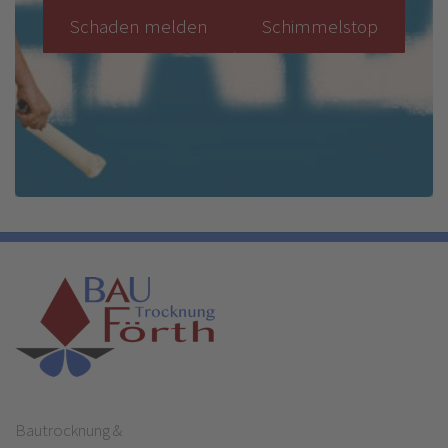
Schaden melden
Schimmelstop
Bautrocknung &